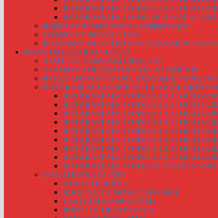
HOTĂRÂRI ALE CONSILIULUI LOCAL-ANU
HOTĂRÂRI ALE CONSILULUI LOCAL-ANUL
Regulament de functionare al Consiliului Local
COMISII DE SPECIALITATE
RAPOARTE DE ACTIVITATE CONSILIERI LOCAL
MONITORUL OFICIAL LOCAL
STATUTUL COMUNEI CHINTENI
STRATEGIA DE DEZVOLTARE A COMUNEI
REGULAMENTE DE ORGANIZARE ȘI FUNCȚIO
HOTĂRÂRI ALE CONSILIULUI LOCAL CHINTEN
HOTĂRÂRI ALE CONSILIULUI LOCAL-ANU
HOTĂRÂRI ALE CONSILIULUI LOCAL-ANU
HOTĂRÂRI ALE CONSILIULUI LOCAL-ANU
HOTĂRÂRI ALE CONSILIULUI LOCAL-ANU
HOTĂRÂRI ALE CONSILIULUI LOCAL-ANU
HOTĂRÂRI ALE CONSILIULUI LOCAL-ANU
HOTĂRÂRI ALE CONSILIULUI LOCAL-ANU
HOTĂRÂRI ALE CONSILIULUI LOCAL-ANU
HOTĂRÂRI ALE CONSILULUI LOCAL-ANUL
SITUAȚII FINANCIARE
PROIECTE BUGET
BUGETUL COMUNEI CHINTENI
VENITURI ȘI CHELTUIELI
BUGETUL DE INVESTIȚII