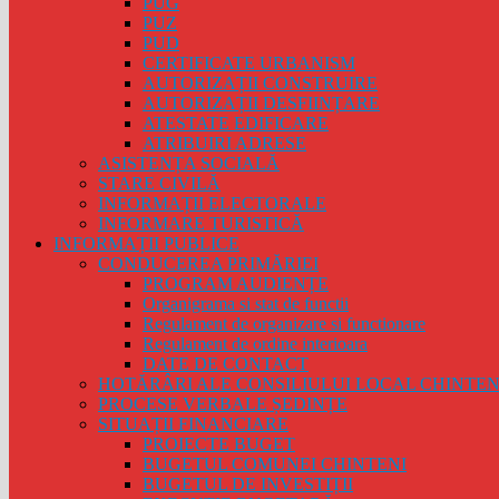
PUG
PUZ
PUD
CERTIFICATE URBANISM
AUTORIZAȚII CONSTRUIRE
AUTORIZAȚII DESFIINȚARE
ATESTATE EDIFICARE
ATRIBUIRI ADRESE
ASISTENȚA SOCIALĂ
STARE CIVILĂ
INFORMAȚII ELECTORALE
INFORMARE TURISTICĂ
INFORMAȚII PUBLICE
CONDUCEREA PRIMĂRIEI
PROGRAM AUDIENȚE
Organigrama si stat de functii
Regulament de organizare si functionare
Regulament de ordine interioara
DATE DE CONTACT
HOTĂRÂRI ALE CONSILIULUI LOCAL CHINTEN
PROCESE VERBALE ȘEDINȚE
SITUAȚII FINANCIARE
PROIECTE BUGET
BUGETUL COMUNEI CHINTENI
BUGETUL DE INVESTIȚII