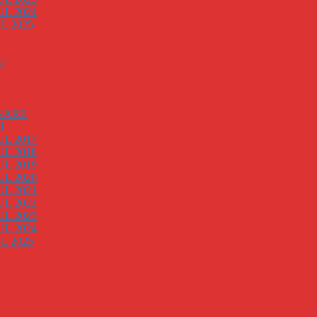
L 2024
 2025
I
NARE
I
L 2017
L 2018
L 2019
L 2020
L 2021
L 2022
L 2023
L 2024
 2025