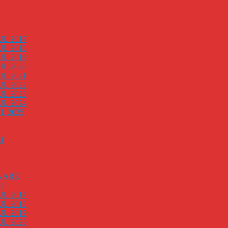
L 2017
L 2018
L 2019
L 2020
L 2021
L 2022
L 2023
L 2024
 2025
I
NARE
I
L 2017
L 2018
L 2019
L 2020