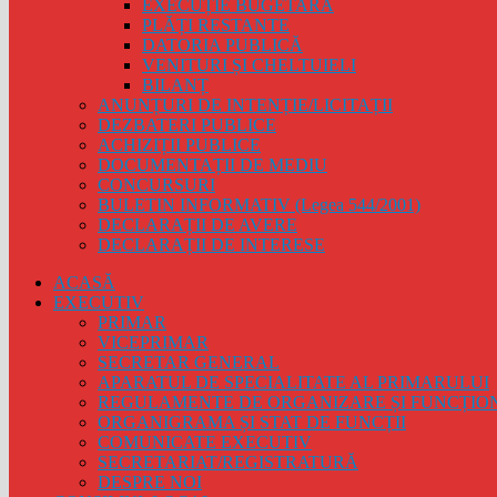
EXECUȚIE BUGETARĂ
PLĂȚI RESTANTE
DATORIA PUBLICĂ
VENITURI ȘI CHELTUIELI
BILANȚ
ANUNȚURI DE INTENȚIE/LICITAȚII
DEZBATERI PUBLICE
ACHIZIȚII PUBLICE
DOCUMENTAȚII DE MEDIU
CONCURSURI
BULETIN INFORMATIV (Legea 544/2001)
DECLARAȚII DE AVERE
DECLARAȚII DE INTERESE
ACASĂ
EXECUTIV
PRIMAR
VICEPRIMAR
SECRETAR GENERAL
APARATUL DE SPECIALITATE AL PRIMARULUI
REGULAMENTE DE ORGANIZARE ȘI FUNCȚIO
ORGANIGRAMA ȘI STAT DE FUNCȚII
COMUNICATE EXECUTIV
SECRETARIAT/REGISTRATURĂ
DESPRE NOI