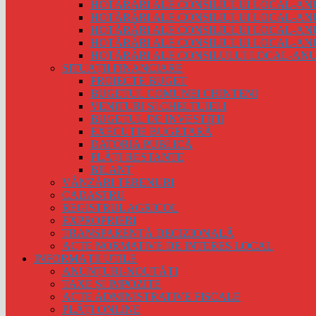
HOTĂRÂRI ALE CONSILIULUI LOCAL-ANU
HOTĂRÂRI ALE CONSILIULUI LOCAL-ANU
HOTĂRÂRI ALE CONSILIULUI LOCAL-ANU
HOTĂRÂRI ALE CONSILIULUI LOCAL-ANU
HOTĂRÂRI ALE CONSILULUI LOCAL-ANUL
SITUAȚII FINANCIARE
PROIECTE BUGET
BUGETUL COMUNEI CHINTENI
VENITURI ȘI CHELTUIELI
BUGETUL DE INVESTIȚII
EXECUȚIE BUGETARĂ
DATORIA PUBLICĂ
PLĂȚI RESTANTE
BILANȚ
VÂNZĂRI TERENURI
CADASTRU
REGISTRUL AGRICOL
EXPROPRIERI
TRANSPARENȚĂ DECIZIONALĂ
ACTE NORMATIVE DE INTERES LOCAL
INFORMAȚII UTILE
ANUNȚURI-NOUTĂȚI
TAXE ȘI IMPOZITE
ACTE ADMINISTRATIVE FISCALE
PLĂȚI ONLINE