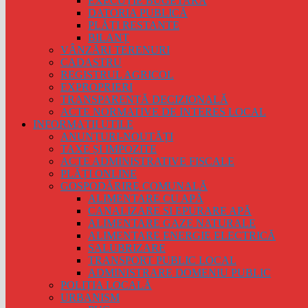
EXECUȚIE BUGETARĂ
DATORIA PUBLICĂ
PLĂȚI RESTANTE
BILANȚ
VÂNZĂRI TERENURI
CADASTRU
REGISTRUL AGRICOL
EXPROPRIERI
TRANSPARENȚĂ DECIZIONALĂ
ACTE NORMATIVE DE INTERES LOCAL
INFORMAȚII UTILE
ANUNȚURI-NOUTĂȚI
TAXE ȘI IMPOZITE
ACTE ADMINISTRATIVE FISCALE
PLĂȚI ONLINE
GOSPODĂRIRE COMUNALĂ
ALIMENTARE CU APĂ
CANALIZARE SI EPURARE APĂ
ALIMENTARE GAZE NATURALE
ALIMENTARE ENERGIE ELECTRICĂ
SALUBRIZARE
TRANSPORT PUBLIC LOCAL
ADMINISTRARE DOMENIU PUBLIC
POLIȚIA LOCALĂ
URBANISM