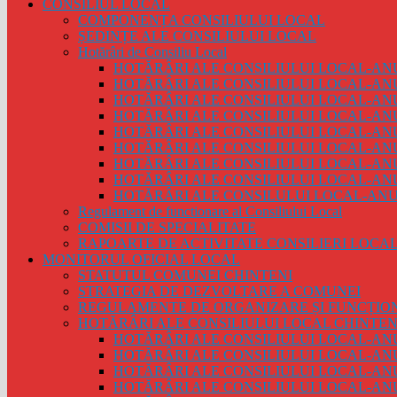
CONSILIUL LOCAL
COMPONENȚA CONSILIULUI LOCAL
ȘEDINȚE ALE CONSILIULUI LOCAL
Hotărâri de Consiliu Local
HOTĂRÂRI ALE CONSILIULUI LOCAL-ANU
HOTĂRÂRI ALE CONSILIULUI LOCAL-ANU
HOTĂRÂRI ALE CONSILIULUI LOCAL-ANU
HOTĂRÂRI ALE CONSILIULUI LOCAL-ANU
HOTĂRÂRI ALE CONSILIULUI LOCAL-ANU
HOTĂRÂRI ALE CONSILIULUI LOCAL-ANU
HOTĂRÂRI ALE CONSILIULUI LOCAL-ANU
HOTĂRÂRI ALE CONSILIULUI LOCAL-ANU
HOTĂRÂRI ALE CONSILULUI LOCAL-ANUL
Regulament de functionare al Consiliului Local
COMISII DE SPECIALITATE
RAPOARTE DE ACTIVITATE CONSILIERI LOCAL
MONITORUL OFICIAL LOCAL
STATUTUL COMUNEI CHINTENI
STRATEGIA DE DEZVOLTARE A COMUNEI
REGULAMENTE DE ORGANIZARE ȘI FUNCȚIO
HOTĂRÂRI ALE CONSILIULUI LOCAL CHINTEN
HOTĂRÂRI ALE CONSILIULUI LOCAL-ANU
HOTĂRÂRI ALE CONSILIULUI LOCAL-ANU
HOTĂRÂRI ALE CONSILIULUI LOCAL-ANU
HOTĂRÂRI ALE CONSILIULUI LOCAL-ANU