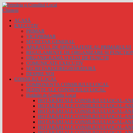
ACASĂ
EXECUTIV
PRIMAR
VICEPRIMAR
SECRETAR GENERAL
APARATUL DE SPECIALITATE AL PRIMARULUI
REGULAMENTE DE ORGANIZARE ȘI FUNCȚIO
ORGANIGRAMA ȘI STAT DE FUNCȚII
COMUNICATE EXECUTIV
SECRETARIAT/REGISTRATURĂ
DESPRE NOI
CONSILIUL LOCAL
COMPONENȚA CONSILIULUI LOCAL
ȘEDINȚE ALE CONSILIULUI LOCAL
Hotărâri de Consiliu Local
HOTĂRÂRI ALE CONSILIULUI LOCAL-ANU
HOTĂRÂRI ALE CONSILIULUI LOCAL-ANU
HOTĂRÂRI ALE CONSILIULUI LOCAL-ANU
HOTĂRÂRI ALE CONSILIULUI LOCAL-ANU
HOTĂRÂRI ALE CONSILIULUI LOCAL-ANU
HOTĂRÂRI ALE CONSILIULUI LOCAL-ANU
HOTĂRÂRI ALE CONSILIULUI LOCAL-ANU