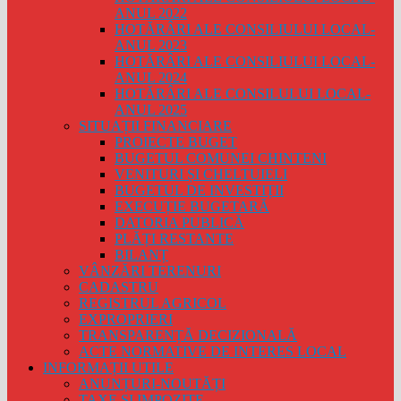
ANUL 2022
HOTĂRÂRI ALE CONSILIULUI LOCAL-
ANUL 2023
HOTĂRÂRI ALE CONSILIULUI LOCAL-
ANUL 2024
HOTĂRÂRI ALE CONSILULUI LOCAL-
ANUL 2025
SITUAȚII FINANCIARE
PROIECTE BUGET
BUGETUL COMUNEI CHINTENI
VENITURI ȘI CHELTUIELI
BUGETUL DE INVESTIȚII
EXECUȚIE BUGETARĂ
DATORIA PUBLICĂ
PLĂȚI RESTANTE
BILANȚ
VÂNZĂRI TERENURI
CADASTRU
REGISTRUL AGRICOL
EXPROPRIERI
TRANSPARENȚĂ DECIZIONALĂ
ACTE NORMATIVE DE INTERES LOCAL
INFORMAȚII UTILE
ANUNȚURI-NOUTĂȚI
TAXE ȘI IMPOZITE