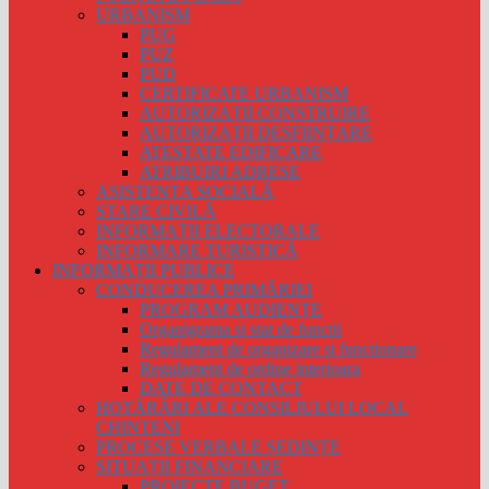
URBANISM
PUG
PUZ
PUD
CERTIFICATE URBANISM
AUTORIZAȚII CONSTRUIRE
AUTORIZAȚII DESFIINȚARE
ATESTATE EDIFICARE
ATRIBUIRI ADRESE
ASISTENȚA SOCIALĂ
STARE CIVILĂ
INFORMAȚII ELECTORALE
INFORMARE TURISTICĂ
INFORMAȚII PUBLICE
CONDUCEREA PRIMĂRIEI
PROGRAM AUDIENȚE
Organigrama si stat de functii
Regulament de organizare si functionare
Regulament de ordine interioara
DATE DE CONTACT
HOTĂRÂRI ALE CONSILIULUI LOCAL
CHINTENI
PROCESE VERBALE ȘEDINȚE
SITUAȚII FINANCIARE
PROIECTE BUGET