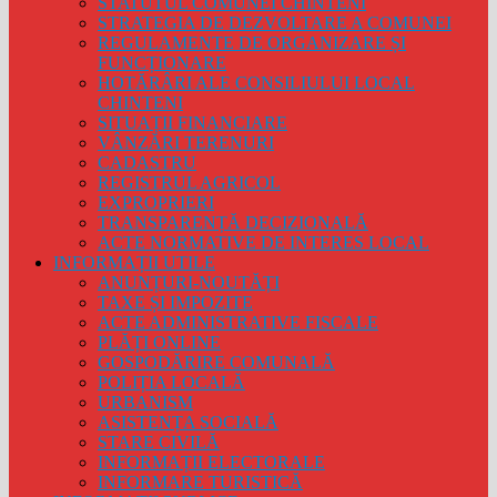
STATUTUL COMUNEI CHINTENI
STRATEGIA DE DEZVOLTARE A COMUNEI
REGULAMENTE DE ORGANIZARE ȘI
FUNCȚIONARE
HOTĂRÂRI ALE CONSILIULUI LOCAL
CHINTENI
SITUAȚII FINANCIARE
VÂNZĂRI TERENURI
CADASTRU
REGISTRUL AGRICOL
EXPROPRIERI
TRANSPARENȚĂ DECIZIONALĂ
ACTE NORMATIVE DE INTERES LOCAL
INFORMAȚII UTILE
ANUNȚURI-NOUTĂȚI
TAXE ȘI IMPOZITE
ACTE ADMINISTRATIVE FISCALE
PLĂȚI ONLINE
GOSPODĂRIRE COMUNALĂ
POLIȚIA LOCALĂ
URBANISM
ASISTENȚA SOCIALĂ
STARE CIVILĂ
INFORMAȚII ELECTORALE
INFORMARE TURISTICĂ