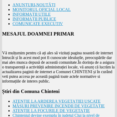
ANUNȚURI-NOUTĂȚI
MONITORUL OFICIAL LOCAL
INFORMAȚII UTILE
INFORMAȚII PUBLICE
COMUNICATE EXECUTIV
MESAJUL DOAMNEI PRIMAR
Vă mulțumim pentru că ați ales să vizitați pagina noastră de internet
întrucât și în acest mod pot fi cunoscute idealurile, preocupările dar
mai ales munca depusă de această comunitate.În dorința de a asigura
o transparență a activității administrației locale, vă anunț că lucrăm la
actualizarea paginii de internet a Comunei CHINTENI și în curând
veti putea accesa pe această pagină toate actele normative si
informațiile de interes public.
Știri din Comuna Chinteni
ATENȚIE LA ARDEREA VEGETAȚIEI USCATE
MĂSURI PREVENIRE INCENDII DE VEGETAȚIE
ATENȚIE LA FOCURILE DE VEGETAȚIE
Chinteniul devine exemplu în județul Cluj la nivel de