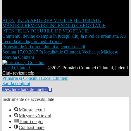
ULTIMELE POSTĂRI
ATENȚIE LA ARDEREA VEGETAȚIEI USCATE
MĂSURI PREVENIRE INCENDII DE VEGETAȚIE
ATENȚIE LA FOCURILE DE VEGETAȚIE
Chinteniul devine exemplu în județul Cluj la nivel de urbanism. Au
trecut la altă ligă în mediul rural.
Protestul de ieri din Chinteni a generat reacții
Sedinta 17.09.2017 în localitățile Chinteni, Vechea și Măcicașu,
comuna Chinteni
@2021 Primăria Comunei Chinteni, județul
Cluj- revizuit cdp
Primăria și Consiliul Local Chinteni
Sari la conținut
Deschide bara de unelte
Instrumente de accesibilitate
Mărește textul
Micșorează textul
Tonuri de gri
Contrast mare