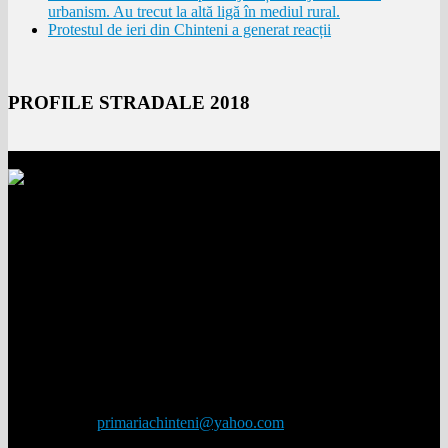
urbanism. Au trecut la altă ligă în mediul rural.
Protestul de ieri din Chinteni a generat reacții
PROFILE STRADALE 2018
PRIMĂRIA COMUNEI CHINTENI, JUDEȚUL CLUJ
Comuna Chinteni
Comuna Chinteni se întinde pe o suprafaţă de 98 km2, având o
populaţie de peste 2.700 de locuitori, dispuşi în satul reşedinţă de
comună Chinteni şi satele Deuşu, Vechea, Măcicaşu, Sânmărtin,
Feiurdeni, Pădureni, Satu Lung şi Săliştea Veche.
Date de contact
Adresa:
Str. Unirii, nr. 232 Com. Chinteni, 407205, Cluj
Telefon / Fax:
0264-271771 / 0264-271772
Email:
primariachinteni@yahoo.com
Program:
Luni - Vineri / 09:00-16:00