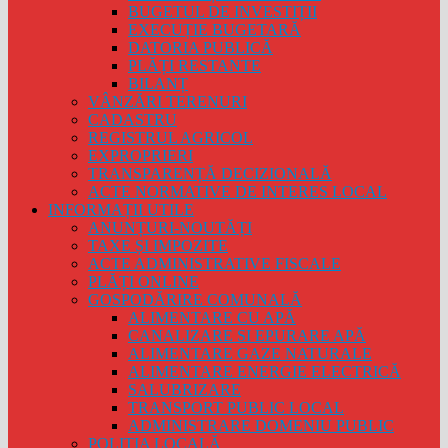
BUGETUL DE INVESTIȚII
EXECUȚIE BUGETARĂ
DATORIA PUBLICĂ
PLĂȚI RESTANTE
BILANȚ
VÂNZĂRI TERENURI
CADASTRU
REGISTRUL AGRICOL
EXPROPRIERI
TRANSPARENȚĂ DECIZIONALĂ
ACTE NORMATIVE DE INTERES LOCAL
INFORMAȚII UTILE
ANUNȚURI-NOUTĂȚI
TAXE ȘI IMPOZITE
ACTE ADMINISTRATIVE FISCALE
PLĂȚI ONLINE
GOSPODĂRIRE COMUNALĂ
ALIMENTARE CU APĂ
CANALIZARE SI EPURARE APĂ
ALIMENTARE GAZE NATURALE
ALIMENTARE ENERGIE ELECTRICĂ
SALUBRIZARE
TRANSPORT PUBLIC LOCAL
ADMINISTRARE DOMENIU PUBLIC
POLIȚIA LOCALĂ