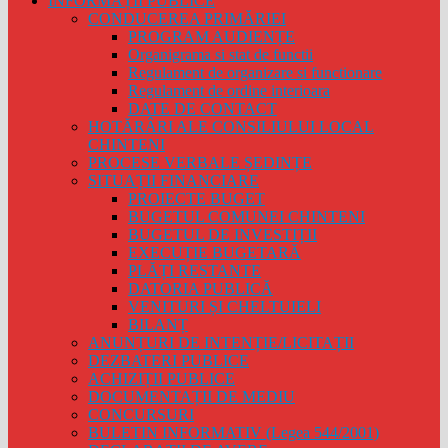
INFORMAȚII PUBLICE
CONDUCEREA PRIMĂRIEI
PROGRAM AUDIENȚE
Organigrama si stat de functii
Regulament de organizare si functionare
Regulament de ordine interioara
DATE DE CONTACT
HOTĂRÂRI ALE CONSILIULUI LOCAL
CHINTENI
PROCESE VERBALE ȘEDINȚE
SITUAȚII FINANCIARE
PROIECTE BUGET
BUGETUL COMUNEI CHINTENI
BUGETUL DE INVESTIȚII
EXECUȚIE BUGETARĂ
PLĂȚI RESTANTE
DATORIA PUBLICĂ
VENITURI ȘI CHELTUIELI
BILANȚ
ANUNȚURI DE INTENȚIE/LICITAȚII
DEZBATERI PUBLICE
ACHIZIȚII PUBLICE
DOCUMENTAȚII DE MEDIU
CONCURSURI
BULETIN INFORMATIV (Legea 544/2001)